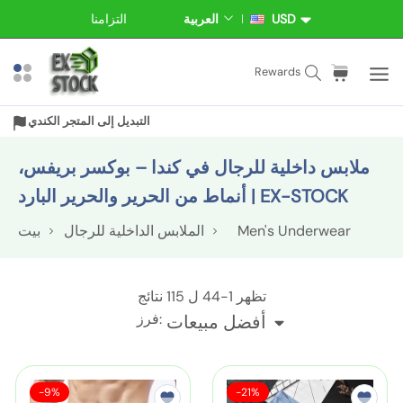
ت
USD
العربية
التزامنا
ع
ل
خ
م
غ
ط
ل
ة
ع
ا
S
Rewards
ي
ة
ر
ص
e
إ
ب
ن
a
ل
التبديل إلى المتجر الكندي
ة
ا
r
ى
ا
ف
c
ملابس داخلية للرجال في كندا – بوكسر بريفس،
ا
ل
h
ل
أنماط من الحرير والحرير البارد | EX-STOCK
ت
م
س
Men's Underwear
الملابس الداخلية للرجال
بيت
ح
و
ت
ق
و
ا
:
تظهر
1-44
ل 115 نتائج
ى
ل
فرز:
أفضل مبيعات
م
ل
أُ
أُ
م
ح
-9%
-21%