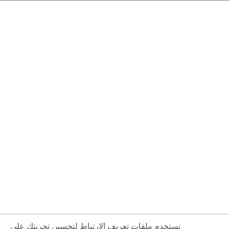
ر
ة
و
ن
ي
نستخدم ملفات تعريف الارتباط لتحسين تجربتك على