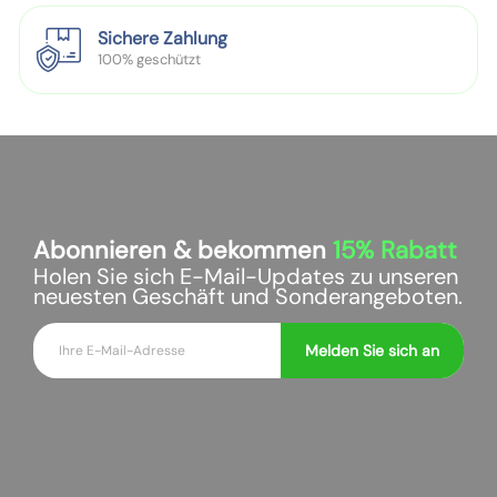
e
e
,
x
Sichere Zahlung
ü
t
100% geschützt
b
e
e
,
r
ü
s
b
e
e
t
r
Abonnieren & bekommen
15%
Rabatt
z
s
e
e
Holen Sie sich E-Mail-Updates zu unseren
neuesten Geschäft und Sonderangeboten.
n
t
!
z
E
Melden Sie sich an
e
-
n
M
!
a
i
l