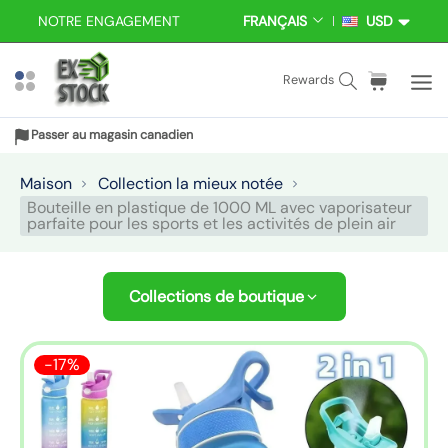
P
NOTRE ENGAGEMENT
FRANÇAIS
USD
L
D
a
A
E
s
N
V
S
C
a
Rewards
s
G
I
e
h
r
e
U
S
a
a
t
E
E
r
Passer au magasin canadien
r
r
i
a
c
i
c
Maison
Collection la mieux notée
u
h
o
l
Bouteille en plastique de 1000 ML avec vaporisateur
c
parfaite pour les sports et les activités de plein air
t
e
o
:
s
n
t
Collections de boutique
e
n
P
u
-
17%
a
s
s