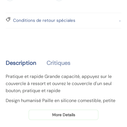
i
n
c
r
t
t
t
t
é
i
.
Conditions de retour spéciales
e
p
t
q
o
é
u
u
p
a
r
o
n
B
u
t
o
r
i
Description
Critiques
u
B
t
t
o
y
Pratique et rapide Grande capacité, appuyez sur le
e
u
.
couvercle à ressort et ouvrez le couvercle d'un seul
i
t
l
bouton, pratique et rapide
l
e
a
l
i
Design humanisé Paille en silicone comestible, petite
b
e
l
ouverture anti-étouffement, boire immédiatement
e
e
l
après avoir soulevé
More Details
l
n
e
INDICATEUR DE TEMPS Vous aide à surveiller votre
p
e