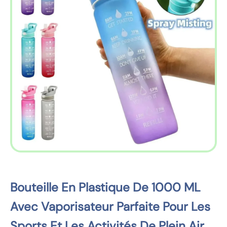
e
z
a
u
x
i
n
f
o
r
m
a
t
i
o
Bouteille En Plastique De 1000 ML
n
Avec Vaporisateur Parfaite Pour Les
s
d
Sports Et Les Activités De Plein Air