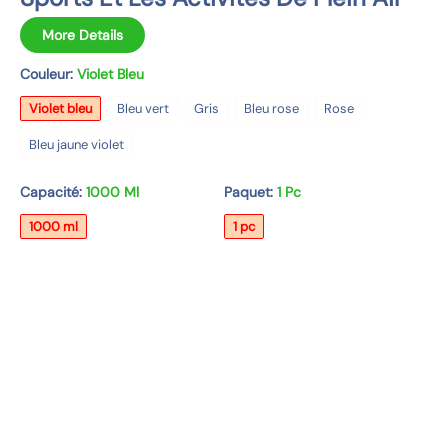
u
p
More Details
r
Couleur:
Violet Bleu
o
d
Violet bleu
Bleu vert
Gris
Bleu rose
Rose
u
Bleu jaune violet
i
t
Capacité:
1000 Ml
Paquet:
1 Pc
1000 ml
1 pc