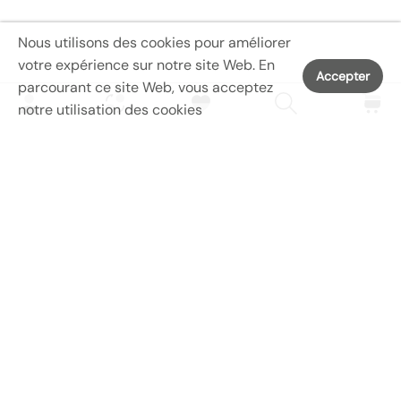
e
t
s
l
Nous utilisons des cookies pour améliorer
a
e
votre expérience sur notre site Web. En
Accepter
c
s
parcourant ce site Web, vous acceptez
t
a
notre utilisation des cookies
i
c
v
t
i
i
t
v
é
i
s
t
d
é
e
s
p
d
SERVICES
l
e
e
p
Menu principal
i
l
Menu de la boutique
n
e