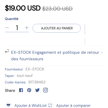
P
P
$19.00 USD
$23.00 USD
r
r
Quantité
i
Quantité
p
i
AJOUTER AU PANIER
R
A
x
r
é
u
o
x
d
g
d
u
m
r
u
EX-STOCK Engagement et politique de retour
i
e
c
des fournisseurs
r
n
é
d
t
e
t
g
s
EX-STOCK
Fournisseur:
l
e
e
.
tout neuf
Taper:
a
r
u
p
q
l
91739462
Code-barres:
v
l
r
u
a
Share
o
a
q
e
i
d
n
u
e
u
t
a
Ajouter à WishList
Ajouter à comparer
n