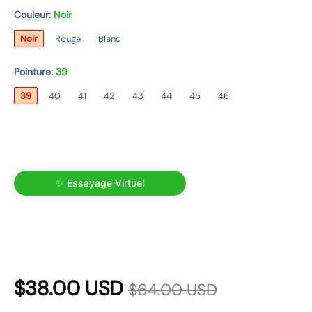
p
Couleur:
Noir
r
Noir
Rouge
Blanc
o
d
Pointure:
39
u
39
40
41
42
43
44
45
46
i
t
✨ Essayage Virtuel
P
P
$38.00 USD
$64.00 USD
r