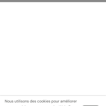
8.5
42
8
8
26.5
260
9
43
8.5
8.5
27
263
9.5
43.5
9
9
27.5
267
10
44
9.5
9.5
28
270
10.5
44.5
10
10
28.5
273
11
45
10.5
10.5
29
276
11.5
45.5
11
11
29.5
279
12
46
11.5
11.5
30
283
12.5
46.5
12
12
30.5
286
Liste de colisage :
Chaussures de loisirs X1 paires
Nous utilisons des cookies pour améliorer