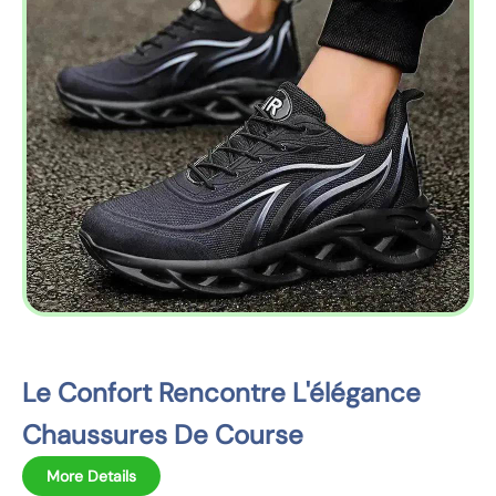
z
a
u
x
i
n
f
o
r
m
a
t
i
o
Le Confort Rencontre L'élégance
n
Chaussures De Course
s
d
More Details
u