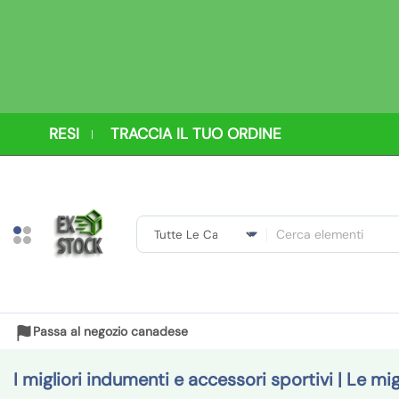
S
a
l
t
a
a
RESI
TRACCIA IL TUO ORDINE
l
c
o
n
t
R
e
i
n
c
u
e
t
Passa al negozio canadese
r
o
c
I migliori indumenti e accessori sportivi | Le mi
a