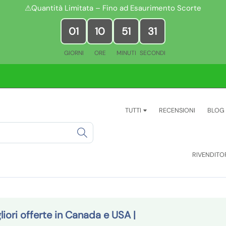
⚠Quantità Limitata – Fino ad Esaurimento Scorte
01
10
51
29
GIORNI
ORE
MINUTI
SECONDI
TUTTI
RECENSIONI
BLOG
RIVENDITO
gliori offerte in Canada e USA |