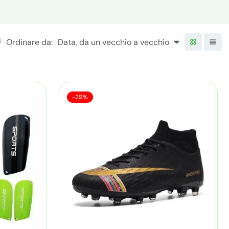
:
i
Ordinare da:
Data, da un vecchio a vecchio
V
S
-29%
e
c
n
a
d
r
i
t
p
a
e
:
d
a
c
a
l