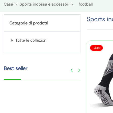
Casa
Sports indossa e accessori
football
Sports in
Categorie di prodotti
Tutte le collezioni
V
C
-30%
e
a
n
l
d
z
i
Best seller
t
i
a
n
:
i
d
a
c
a